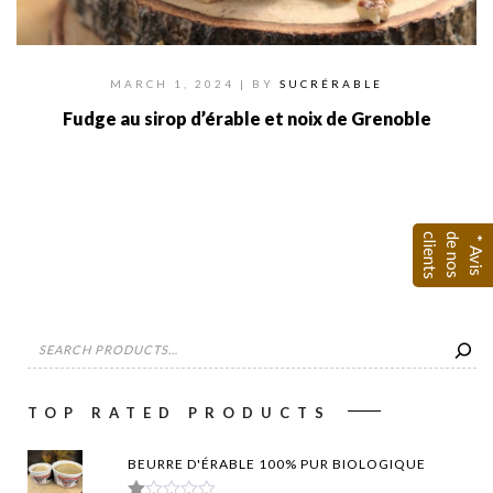
MARCH 1, 2024
| BY
SUCRÉRABLE
Fudge au sirop d’érable et noix de Grenoble
s
d
c
*
A
v
i
s
e
n
o
s
l
i
e
n
t
SEARCH
TOP RATED PRODUCTS
BEURRE D'ÉRABLE 100% PUR BIOLOGIQUE