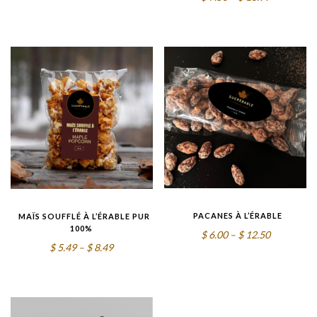
range:
range:
$5.50
$7.50
through
through
$9.99
$13.99
PACANES À L’ÉRABLE
MAÏS SOUFFLÉ À L’ÉRABLE PUR
100%
Price
$
6.00
–
$
12.50
Price
$
5.49
–
$
8.49
range:
range:
$6.00
$5.49
through
through
$12.50