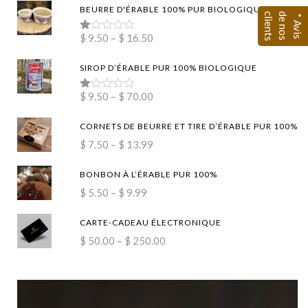
BEURRE D'ÉRABLE 100% PUR BIOLOGIQUE
s
d
c
*
A
v
i
s
e
n
o
s
l
i
e
n
t
Price
$
9.50
–
$
16.50
Rated
1.00
range:
out
SIROP D’ÉRABLE PUR 100% BIOLOGIQUE
of
$9.50
5
through
Price
$
9.50
–
$
70.00
Rated
$16.50
1.00
range:
out
CORNETS DE BEURRE ET TIRE D’ÉRABLE PUR 100%
of
$9.50
5
Price
$
7.50
–
$
13.99
through
range:
$70.00
BONBON À L’ÉRABLE PUR 100%
$7.50
Price
$
5.50
–
$
9.99
through
range:
$13.99
CARTE-CADEAU ÉLECTRONIQUE
$5.50
Price
$
50.00
–
$
250.00
through
range:
$9.99
$50.00
through