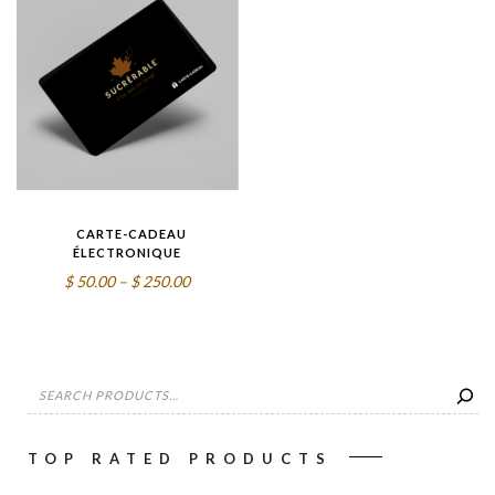
$8.49
CARTE-CADEAU
ÉLECTRONIQUE
Price
$
50.00
–
$
250.00
range:
$50.00
through
SEARCH
$250.00
TOP RATED PRODUCTS