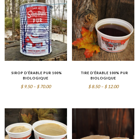
1.00
SIROP D’ÉRABLE PUR 100%
TIRE D’ÉRABLE 100% PUR
BIOLOGIQUE
BIOLOGIQUE
Price
Price
$
9.50
–
$
70.00
$
8.50
–
$
12.00
range:
range:
$9.50
$8.50
through
through
$70.00
$12.00
1.00