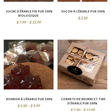
SUCRE D’ÉRABLE FIN PUR 100%
SUÇON À L’ÉRABLE PUR 100%
BIOLOGIQUE
$
2.50
Price
$
7.99
–
$
15.99
range:
$7.99
through
$15.99
BONBON À L’ÉRABLE PUR 100%
CORNETS DE BEURRE ET TIRE
D’ÉRABLE PUR 100%
Price
$
5.50
–
$
9.99
Price
$
7.50
–
$
13.99