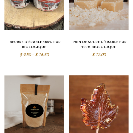
BEURRE D’ÉRABLE 100% PUR
PAIN DE SUCRE D’ÉRABLE PUR
BIOLOGIQUE
100% BIOLOGIQUE
Price
$
9.50
–
$
16.50
$
12.00
range:
$9.50
through
$16.50