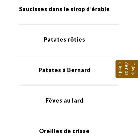
Saucisses dans le sirop d’érable
Patates rôties
s
d
c
*
A
v
i
s
e
n
o
s
l
i
e
n
t
Patates à Bernard
Fèves au lard
Oreilles de crisse